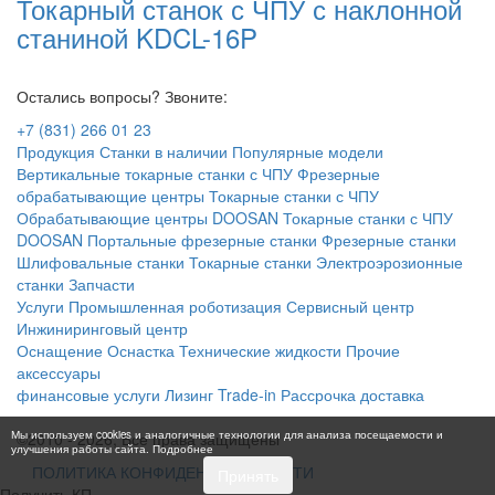
Токарный станок с ЧПУ с наклонной
станиной KDCL-16P
Остались вопросы? Звоните:
+7 (831) 266 01 23
Продукция
Станки в наличии
Популярные модели
Вертикальные токарные станки с ЧПУ
Фрезерные
обрабатывающие центры
Токарные станки с ЧПУ
Обрабатывающие центры DOOSAN
Токарные станки с ЧПУ
DOOSAN
Портальные фрезерные станки
Фрезерные станки
Шлифовальные станки
Токарные станки
Электроэрозионные
станки
Запчасти
Услуги
Промышленная роботизация
Сервисный центр
Инжиниринговый центр
Оснащение
Оснастка
Технические жидкости
Прочие
аксессуары
финансовые услуги
Лизинг
Trade-in
Рассрочка
доставка
Мы используем cookies и аналогичные технологии для анализа посещаемости и
©2010 - 2026, Все права защищены
улучшения работы сайта.
Подробнее
ПОЛИТИКА КОНФИДЕНЦИАЛЬНОСТИ
Принять
Получить КП